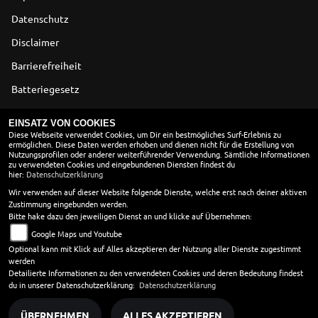
Datenschutz
Disclaimer
Barrierefreiheit
Batteriegesetz
Altölverordnung
EINSATZ VON COOKIES
Diese Webseite verwendet Cookies, um Dir ein bestmögliches Surf-Erlebnis zu
ermöglichen. Diese Daten werden erhoben und dienen nicht für die Erstellung von
ÖFFNUNGSZEITEN
Nutzungsprofilen oder anderer weiterführender Verwendung. Sämtliche Informationen
zu verwendeten Cookies und eingebundenen Diensten findest du
Montag:
09:00 - 18:00
hier:
Datenschutzerklärung
Dienstag:
09:00 - 18:00
Wir verwenden auf dieser Website folgende Dienste, welche erst nach deiner aktiven
Zustimmung eingebunden werden.
Mittwoch:
09:00 - 18:00
Bitte hake dazu den jeweiligen Dienst an und klicke auf Übernehmen:
Donnerstag:
09:00 - 18:00
Google Maps und Youtube
Freitag:
09:00 - 18:00
Optional kann mit Klick auf Alles akzeptieren der Nutzung aller Dienste zugestimmt
Samstag:
09:00 - 13:00
werden
Sonntag:
geschlossen
Detailierte Informationen zu den verwendeten Cookies und deren Bedeutung findest
du in unserer Datenschutzerklärung:
Datenschutzerklärung
ÜBERNEHMEN
ALLES AKZEPTIEREN