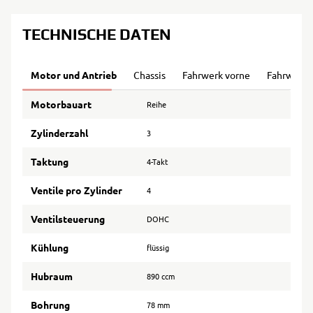
TECHNISCHE DATEN
Motor und Antrieb
Chassis
Fahrwerk vorne
Fahrwerk 
Motorbauart
Reihe
Zylinderzahl
3
Taktung
4-Takt
Ventile pro Zylinder
4
Ventilsteuerung
DOHC
Kühlung
flüssig
Hubraum
890 ccm
Bohrung
78 mm