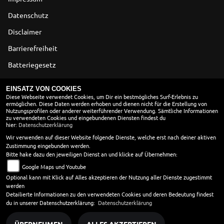
Datenschutz
Disclaimer
Barrierefreiheit
Batteriegesetz
Altölverordnung
EINSATZ VON COOKIES
Diese Webseite verwendet Cookies, um Dir ein bestmögliches Surf-Erlebnis zu
ermöglichen. Diese Daten werden erhoben und dienen nicht für die Erstellung von
ÖFFNUNGSZEITEN
Nutzungsprofilen oder anderer weiterführender Verwendung. Sämtliche Informationen
zu verwendeten Cookies und eingebundenen Diensten findest du
Montag:
09:00 - 18:00
hier:
Datenschutzerklärung
Dienstag:
09:00 - 18:00
Wir verwenden auf dieser Website folgende Dienste, welche erst nach deiner aktiven
Zustimmung eingebunden werden.
Mittwoch:
09:00 - 18:00
Bitte hake dazu den jeweiligen Dienst an und klicke auf Übernehmen:
Donnerstag:
09:00 - 18:00
Google Maps und Youtube
Freitag:
09:00 - 18:00
Optional kann mit Klick auf Alles akzeptieren der Nutzung aller Dienste zugestimmt
Samstag:
09:00 - 13:00
werden
Sonntag:
geschlossen
Detailierte Informationen zu den verwendeten Cookies und deren Bedeutung findest
du in unserer Datenschutzerklärung:
Datenschutzerklärung