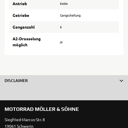
Antrieb
Kette
Getriebe
Gangschaltung
Ganganzahl
6
A2-Drosselung
ja
möglich
DISCLAIMER
MOTORRAD MÖLLER & SÖHNE
Siegfried-Marcus-Str. 8
19061 Schwerin