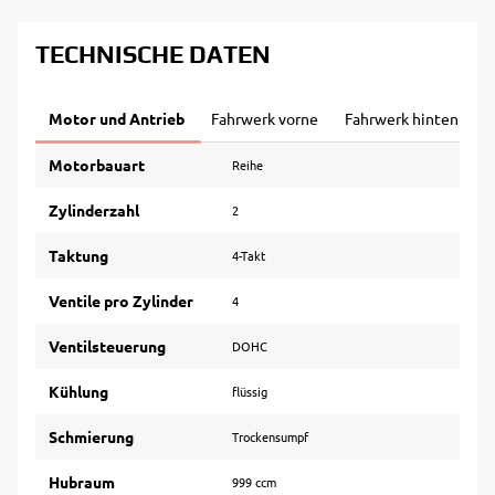
TECHNISCHE DATEN
Motor und Antrieb
Fahrwerk vorne
Fahrwerk hinten
B
Motorbauart
Reihe
Zylinderzahl
2
Taktung
4-Takt
Ventile pro Zylinder
4
Ventilsteuerung
DOHC
Kühlung
flüssig
Schmierung
Trockensumpf
Hubraum
999 ccm