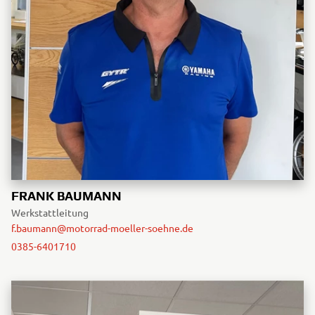
FRANK BAUMANN
Werkstattleitung
f.baumann@motorrad-moeller-soehne.de
0385-6401710