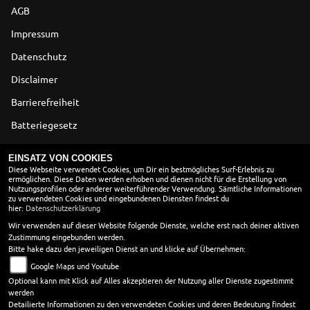
AGB
Impressum
Datenschutz
Disclaimer
Barrierefreiheit
Batteriegesetz
Altölverordnung
EINSATZ VON COOKIES
Diese Webseite verwendet Cookies, um Dir ein bestmögliches Surf-Erlebnis zu
ermöglichen. Diese Daten werden erhoben und dienen nicht für die Erstellung von
ÖFFNUNGSZEITEN
Nutzungsprofilen oder anderer weiterführender Verwendung. Sämtliche Informationen
zu verwendeten Cookies und eingebundenen Diensten findest du
Montag:
09:00 - 18:00
hier:
Datenschutzerklärung
Dienstag:
09:00 - 18:00
Wir verwenden auf dieser Website folgende Dienste, welche erst nach deiner aktiven
Zustimmung eingebunden werden.
Mittwoch:
09:00 - 18:00
Bitte hake dazu den jeweiligen Dienst an und klicke auf Übernehmen:
Donnerstag:
09:00 - 18:00
Google Maps und Youtube
Freitag:
09:00 - 18:00
Optional kann mit Klick auf Alles akzeptieren der Nutzung aller Dienste zugestimmt
Samstag:
09:00 - 13:00
werden
Sonntag:
geschlossen
Detailierte Informationen zu den verwendeten Cookies und deren Bedeutung findest