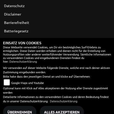
Datenschutz
Disclaimer
Barrierefreiheit
Batteriegesetz
Altölverordnung
EINSATZ VON COOKIES
Diese Webseite verwendet Cookies, um Dir ein bestmögliches Surf-Erlebnis zu
ermöglichen. Diese Daten werden erhoben und dienen nicht für die Erstellung von
ÖFFNUNGSZEITEN
Nutzungsprofilen oder anderer weiterführender Verwendung. Sämtliche Informationen
zu verwendeten Cookies und eingebundenen Diensten findest du
Montag:
09:00 - 18:00
hier:
Datenschutzerklärung
Dienstag:
09:00 - 18:00
Wir verwenden auf dieser Website folgende Dienste, welche erst nach deiner aktiven
Zustimmung eingebunden werden.
Mittwoch:
09:00 - 18:00
Bitte hake dazu den jeweiligen Dienst an und klicke auf Übernehmen:
Donnerstag:
09:00 - 18:00
Google Maps und Youtube
Freitag:
09:00 - 18:00
Optional kann mit Klick auf Alles akzeptieren der Nutzung aller Dienste zugestimmt
Samstag:
09:00 - 13:00
werden
Sonntag:
geschlossen
Detailierte Informationen zu den verwendeten Cookies und deren Bedeutung findest
du in unserer Datenschutzerklärung:
Datenschutzerklärung
ÜBERNEHMEN
ALLES AKZEPTIEREN