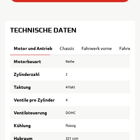
TECHNISCHE DATEN
Motor und Antrieb
Chassis
Fahrwerk vorne
Fahrwerk 
Motorbauart
Reihe
Zylinderzahl
2
Taktung
4-Takt
Ventile pro Zylinder
4
Ventilsteuerung
DOHC
Kühlung
flüssig
Hubraum
321 ccm