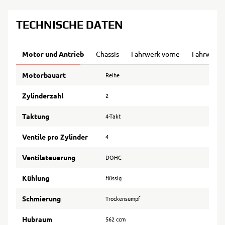
TECHNISCHE DATEN
Motor und Antrieb
Chassis
Fahrwerk vorne
Fahrwerk 
Motorbauart
Reihe
Zylinderzahl
2
Taktung
4-Takt
Ventile pro Zylinder
4
Ventilsteuerung
DOHC
Kühlung
flüssig
Schmierung
Trockensumpf
Hubraum
562 ccm